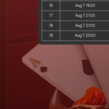
16
Aug 7 19:00
17
Aug 7 21:00
18
Aug 7 21:00
19
Aug 7 23:00