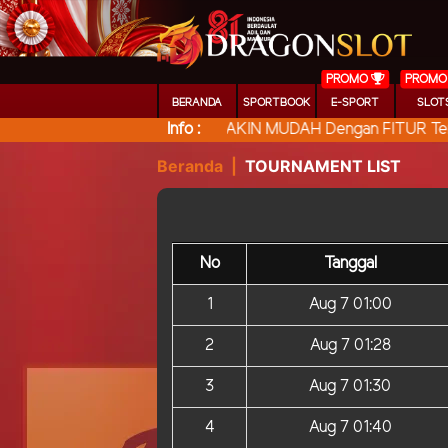
PROMO
PROM
BERANDA
SPORTBOOK
E-SPORT
SLOT
POSIT YANG SEMAKIN MUDAH Dengan FITUR Terbaru, Deposit Vi
Info :
Beranda
TOURNAMENT LIST
No
Tanggal
1
Aug 7 01:00
2
Aug 7 01:28
3
Aug 7 01:30
4
Aug 7 01:40