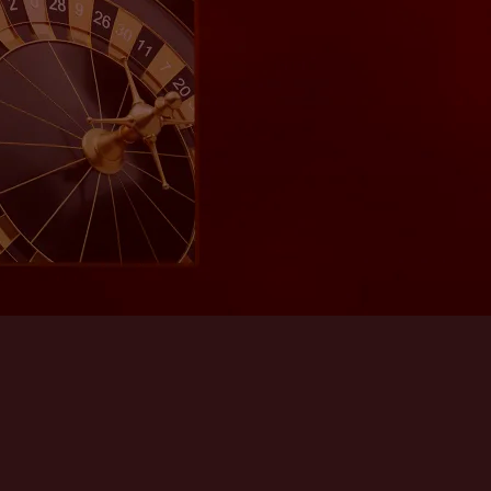
ADWAL BANK
RTP LIVE
a